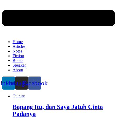
Home
Articles
Notes
Fiction
Books
Speaker
About
inkedin
Instagram
Facebook
Culture
Bapang Itu, dan Saya Jatuh Cinta
Padanya