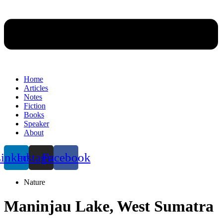
Home
Articles
Notes
Fiction
Books
Speaker
About
inkedin
Instagram
Facebook
Nature
Maninjau Lake, West Sumatra