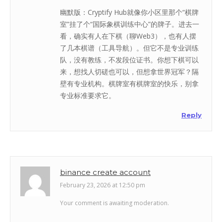
幽默版：Cryptify Hub就像你小区里那个“棋牌
室”挂了个“国际象棋训练中心”的牌子。进去一
看，确实有人在下棋（聊Web3），也有人摆
了几本棋谱（工具导航）。但它不是专业训练
队，没有教练，不发段位证书。你想下棋可以
来，想找人切磋也可以，但想拿世界冠军？隔
壁有专业机构。棋牌室有棋牌室的快乐，别拿
专业标准要求它。
Reply
binance create account
February 23, 2026 at 12:50 pm
Your comment is awaiting moderation.